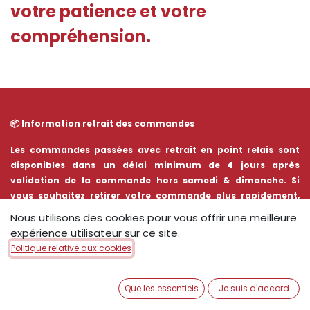
votre patience et votre
compréhension.
📦 Information retrait des commandes​
Les commandes passées avec retrait en point relais sont
disponibles dans un délai minimum de 4 jours après
validation de la commande hors samedi & dimanche. Si
vous souhaitez retirer votre commande plus rapidement,
merci de contacter directement notre boutique de Brest
Nous utilisons des cookies pour vous offrir une meilleure
Kergaradec afin de vérifier sa disponibilité.
expérience utilisateur sur ce site.
Politique relative aux cookies
Que les essentiels
Je suis d'accord
6 parts