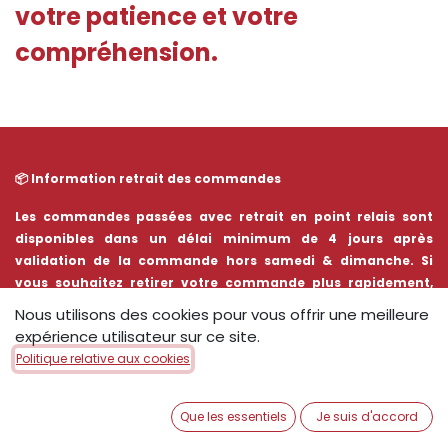
votre patience et votre
compréhension.
📦 Information retrait des commandes​
Les commandes passées avec retrait en point relais sont
disponibles dans un délai minimum de 4 jours après
validation de la commande hors samedi & dimanche. Si
vous souhaitez retirer votre commande plus rapidement,
merci de contacter directement notre boutique de Brest
Nous utilisons des cookies pour vous offrir une meilleure
Kergaradec afin de vérifier sa disponibilité.
expérience utilisateur sur ce site.
Politique relative aux cookies
Que les essentiels
Je suis d'accord
Desserts Glacés