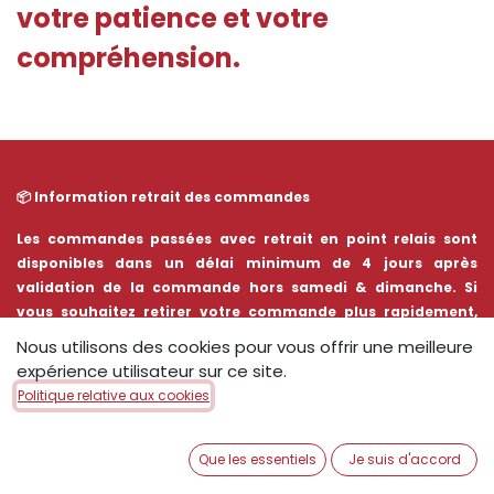
votre patience et votre
compréhension.
📦 Information retrait des commandes​
Les commandes passées avec retrait en point relais sont
disponibles dans un délai minimum de 4 jours après
validation de la commande hors samedi & dimanche. Si
vous souhaitez retirer votre commande plus rapidement,
merci de contacter directement notre boutique de Brest
Nous utilisons des cookies pour vous offrir une meilleure
Kergaradec afin de vérifier sa disponibilité.
expérience utilisateur sur ce site.
Politique relative aux cookies
Que les essentiels
Je suis d'accord
10 parts